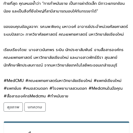
ท้ายที่สุด คุณหมอย้ำว่า “การทำหมันชาย เป็นการผ่าตัดเล็ก มีภาวะแทรกซ้อน
น้อย และเป็นสิ่งที่ยิ่งใหญ่ที่สามีสามารถมอบให้กับภรรยาได้“
ขอขอบคุณข้อมูลจาก: รศ.นพ.พิษณุ มหาวงศ์ อาจารย์ประจำหน่วยศัลยศาสตร์
ระบบปัสสาวะ ภาควิชาศัลยศาสตร์ คณะแพทยศาสตร์ มหาวิทยาลัยเชียงใหม่
เรียบเรียงโดย: นางสาวนันทพร ระบิน นักประชาสัมพันธ์ งานสื่อสารองค์กร
คณะแพทยศาสตร์ มหาวิทยาลัยเชียงใหม่ และนางสาวพัทธ์ธีรา สุรเสกข์
นักศึกษาฝึกประสบการณ์ จากมหาวิทยาลัยเทคโนโลยีพระจอมเกล้าธนบุรี
#MedCMU #คณะแพทยศาสตร์มหาวิทยาลัยเชียงใหม่ #แพทย์เชียงใหม่
#แพทย์มช #หมอสวนดอก #โรงพยาบาลสวนดอก #Medcmuในมือคุณ
#สื่อสารองค์กรMedcmu #ทำหมันชาย
สุขภาพ
บทความ