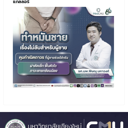
แกลลอรี่