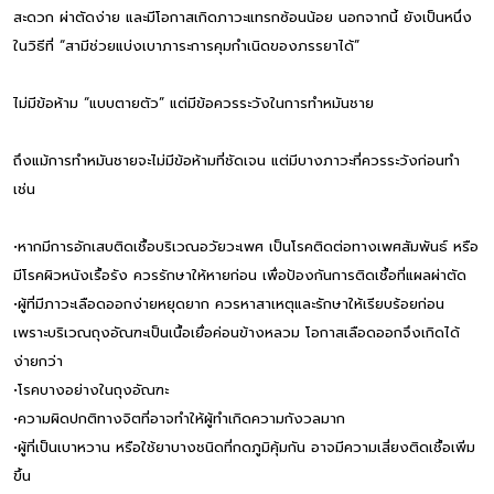
สะดวก ผ่าตัดง่าย และมีโอกาสเกิดภาวะแทรกซ้อนน้อย นอกจากนี้ ยังเป็นหนึ่ง
ในวิธีที่ “สามีช่วยแบ่งเบาภาระการคุมกำเนิดของภรรยาได้”
ไม่มีข้อห้าม “แบบตายตัว” แต่มีข้อควรระวังในการทำหมันชาย
ถึงแม้การทำหมันชายจะไม่มีข้อห้ามที่ชัดเจน แต่มีบางภาวะที่ควรระวังก่อนทำ
เช่น
•หากมีการอักเสบติดเชื้อบริเวณอวัยวะเพศ เป็นโรคติดต่อทางเพศสัมพันธ์ หรือ
มีโรคผิวหนังเรื้อรัง ควรรักษาให้หายก่อน เพื่อป้องกันการติดเชื้อที่แผลผ่าตัด
•ผู้ที่มีภาวะเลือดออกง่ายหยุดยาก ควรหาสาเหตุและรักษาให้เรียบร้อยก่อน
เพราะบริเวณถุงอัณฑะเป็นเนื้อเยื่อค่อนข้างหลวม โอกาสเลือดออกจึงเกิดได้
ง่ายกว่า
•โรคบางอย่างในถุงอัณฑะ
•ความผิดปกติทางจิตที่อาจทำให้ผู้ทำเกิดความกังวลมาก
•ผู้ที่เป็นเบาหวาน หรือใช้ยาบางชนิดที่กดภูมิคุ้มกัน อาจมีความเสี่ยงติดเชื้อเพิ่ม
ขึ้น