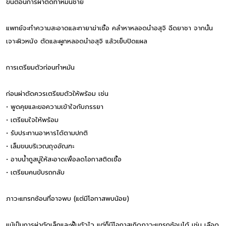
ขั้นตอนการผ่าตัดทำหมันชาย
แพทย์จะทำความสะอาดและทายาฆ่าเชื้อ คลำหาหลอดนำอสุจิ ฉีดยาชา จากนั้น
เจาะผิวหนัง ตัดและผูกหลอดนำอสุจิ แล้วเย็บปิดแผล
การเตรียมตัวก่อนทำหมัน
ก่อนผ่าตัดควรเตรียมตัวให้พร้อม เช่น
• พูดคุยและขอความเข้าใจกับภรรยา
• เตรียมใจให้พร้อม
• รับประทานอาหารได้ตามปกติ
• เล็มขนบริเวณถุงอัณฑะ
• อาบน้ำถูสบู่ให้สะอาดเพื่อลดโอกาสติดเชื้อ
• เตรียมคนขับรถกลับ
ภาวะแทรกซ้อนที่อาจพบ (แต่มีโอกาสพบน้อย)
แม้เป็นการผ่าตัดเล็กและฟื้นตัวไว แต่ก็มีโอกาสเกิดภาวะแทรกซ้อนได้ เช่น เลือด