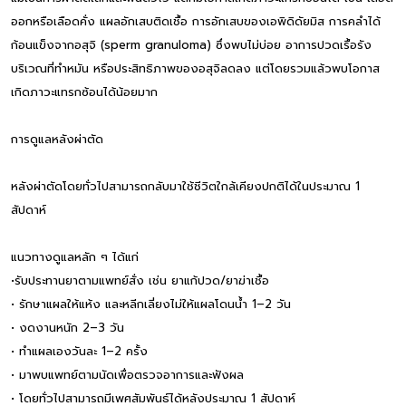
ออกหรือเลือดคั่ง แผลอักเสบติดเชื้อ การอักเสบของเอพิดิดัยมิส การคลำได้
ก้อนแข็งจากอสุจิ (sperm granuloma) ซึ่งพบไม่บ่อย อาการปวดเรื้อรัง
บริเวณที่ทำหมัน หรือประสิทธิภาพของอสุจิลดลง แต่โดยรวมแล้วพบโอกาส
เกิดภาวะแทรกซ้อนได้น้อยมาก
การดูแลหลังผ่าตัด
หลังผ่าตัดโดยทั่วไปสามารถกลับมาใช้ชีวิตใกล้เคียงปกติได้ในประมาณ 1
สัปดาห์
แนวทางดูแลหลัก ๆ ได้แก่
•รับประทานยาตามแพทย์สั่ง เช่น ยาแก้ปวด/ยาฆ่าเชื้อ
• รักษาแผลให้แห้ง และหลีกเลี่ยงไม่ให้แผลโดนน้ำ 1–2 วัน
• งดงานหนัก 2–3 วัน
• ทำแผลเองวันละ 1–2 ครั้ง
• มาพบแพทย์ตามนัดเพื่อตรวจอาการและฟังผล
• โดยทั่วไปสามารถมีเพศสัมพันธ์ได้หลังประมาณ 1 สัปดาห์