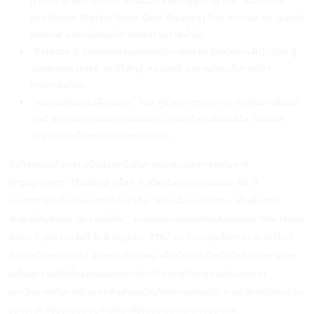
กำลังกาย ฝึกการทรงตัวฝึกสมองสำหรับผู้สูงอายุ เกม: สมองเยี่ยม
ทรงตัวยอด (Better Brain Gain Balance) โดย อาจารย์ ดร.ปุณฑริก
แก้วเทพ อาจารย์ประจำภาควิชากายภาพบำบัด
"Balance D (แพลตฟอร์มประเมินโอกาสความเสี่ยงในการล้ม)” โดย ผู้
ช่วยศาสตราจารย์ ดร.ศิริพันธุ์ คงสวัสดิ์ อาจารย์ประจำภาควิชา
กายภาพบำบัด
“เกมคอมพิวเตอร์ฝึกสมอง” โดย ผู้ช่วยศาสตราจารย์ ดร.พีรยา มั่นเขต
วิทย์ อาจารย์หทัยชนก อภิโกมลกร อาจารย์ ดร.พัชญ์พิไล ไชยวงศ์
อาจารย์ประจำภาควิชากิจกรรมบำบัด
ซึ่งกิจกรรมดังกล่าวเป็นส่วนหนึ่งในการประชุมวิชาการระดับชาติ
Engagement Thailand ครั้งที่ 9 เนื่องในโอกาสครบรอบ 60 ปี
มหาวิทยาลัยเชียงใหม่ ภายใต้แนวคิด “ขับเคลื่อนนวัตกรรม เพื่อพันธกิจ
สัมพันธ์กับสังคม สู่ความยั่งยืน” ร่วมกับสมาคมพันธกิจสัมพันธ์มหาวิทยาลัยกับ
สังคม ในระหว่างวันที่ 6-8 มิถุนายน 2567 ณ โรงแรมเซ็นทารา ริเวอร์ไซด์
อำเภอเมืองเชียงใหม่ จังหวัดเชียงใหม่ เพื่อเป็นเวทีสำหรับนักวิจัยในการแลก
เปลี่ยนความคิดเห็นและมุมมองทางด้านวิชาการในการส่งเสริมบทบาท
มหาวิทยาลัยในการทำงานเพื่อสังคมให้เกิดความเข้มแข็ง ภายใต้การมีส่วนร่วม
ของภาคีเครือข่ายของมหาวิทยาลัยในประเทศและต่างประเทศ