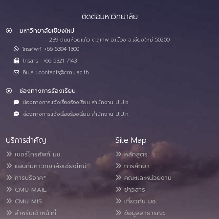
ติดต่อมหาวิทยาลัย
มหาวิทยาลัยเชียงใหม่
239 ถนนห้วยแก้ว ต.สุเทพ อ.เมือง จ.เชียงใหม่ 50200
โทรศัพท์ :+66 5394 1300
โทรสาร : +66 5321 7143
อีเมล : contacts@cmu.ac.th
ช่องทางการร้องเรียน
ช่องทางการแจ้งเรื่องร้องเรียน สำนักงาน ป.ป.ช.
ช่องทางการแจ้งเรื่องร้องเรียน สำนักงาน ป.ป.ท.
บริการสำคัญ
Site Map
เบอร์โทรศัพท์ มช.
หลักสูตร
แผนที่มหาวิทยาลัยเชียงใหม่
การศึกษา
การบริจาค*
คณะและหน่วยงาน
CMU MAIL
ข่าวสาร
CMU MIS
เกี่ยวกับ มช.
สำหรับเจ้าหน้าที่
ข้อมูลสาธารณะ