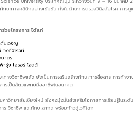
cience University ประเทศญี่ปุ่น ระหว่างวันที่ 9 – 16 มีนาคม 2
ทักษะทางคลินิกอย่างเข้มข้น ทั้งในด้านการตรวจวินิจฉัยโรค การด
เข้าร่วมโครงการ ได้แก่
ั่นเจริญ
วงค์จิโรจน์
นะบาตร
้ารุ่ง โอรอร์ โจลต์
างวิชาชีพแล้ว ยังเป็นการเสริมสร้างทักษะการสื่อสาร การทำงานเ
่การเป็นสัตวแพทย์มืออาชีพในอนาคต
วิทยาลัยเชียงใหม่ ยังคงมุ่งมั่นส่งเสริมโอกาสการเรียนรู้ในระดับ
การ วิชาชีพ และทักษะสากล พร้อมก้าวสู่เวทีโลก