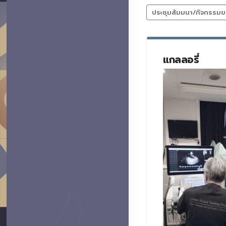
ประชุมสัมมนา/กิจกรรมข
แกลลอรี่