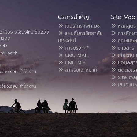
บริการสำคัญ
Site Map
เบอร์โทรศัพท์ มช.
หลักสูตร
อ.เมือง จ.เชียงใหม่ 50200
แผนที่มหาวิทยาลัย
การศึกษ
4 1300
เชียงใหม่
คณะและห
7143
การบริจาค*
ข่าวสาร
cmu.ac.th
CMU MAIL
เกี่ยวกับ 
CMU MIS
ข้อมูลสา
น
สำหรับเจ้าหน้าที่
ติดต่อเร
งร้องเรียน สำนักงาน
Site ma
เสนอแนะ/
งร้องเรียน สำนักงาน