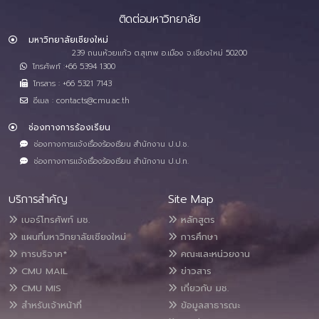
ติดต่อมหาวิทยาลัย
มหาวิทยาลัยเชียงใหม่
239 ถนนห้วยแก้ว ต.สุเทพ อ.เมือง จ.เชียงใหม่ 50200
โทรศัพท์ :+66 5394 1300
โทรสาร : +66 5321 7143
อีเมล : contacts@cmu.ac.th
ช่องทางการร้องเรียน
ช่องทางการแจ้งเรื่องร้องเรียน สำนักงาน ป.ป.ช.
ช่องทางการแจ้งเรื่องร้องเรียน สำนักงาน ป.ป.ท.
บริการสำคัญ
Site Map
เบอร์โทรศัพท์ มช.
หลักสูตร
แผนที่มหาวิทยาลัยเชียงใหม่
การศึกษา
การบริจาค*
คณะและหน่วยงาน
CMU MAIL
ข่าวสาร
CMU MIS
เกี่ยวกับ มช.
สำหรับเจ้าหน้าที่
ข้อมูลสาธารณะ