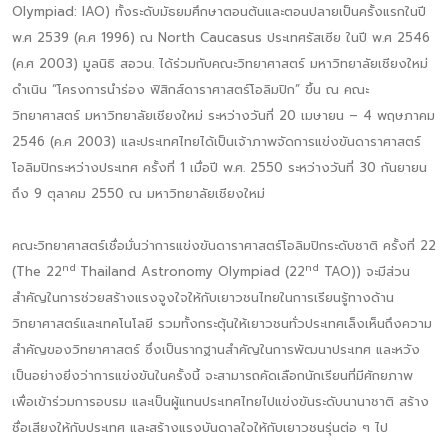
Olympiad: IAO) ทั้งระดับมัธยมศึกษาตอนต้นและตอนปลายเป็นครั้งแรกในปี
พ.ศ 2539 (ค.ศ 1996) ณ North Caucasus ประเทศรัสเซีย ในปี พ.ศ 2546
(ค.ศ 2003) มูลนิธิ สอวน. ได้ร่วมกับคณะวิทยาศาสตร์ มหาวิทยาลัยเชียงใหม่
ดำเนิน “โครงการนำร่อง ฟิสิกส์ดาราศาสตร์โอลิมปิก” ขึ้น ณ คณะ
วิทยาศาสตร์ มหาวิทยาลัยเชียงใหม่ ระหว่างวันที่ 20 เมษายน – 4 พฤษภาคม
2546 (ค.ศ 2003) และประเทศไทยได้เป็นเจ้าภาพจัดการแข่งขันดาราศาสตร์
โอลิมปิกระหว่างประเทศ ครั้งที่ 1 เมื่อปี พ.ศ. 2550 ระหว่างวันที่ 30 กันยายน
ถึง 9 ตุลาคม 2550 ณ มหาวิทยาลัยเชียงใหม่
คณะวิทยาศาสตร์เชื่อมั่นว่าการแข่งขันดาราศาสตร์โอลิมปิกระดับชาติ ครั้งที่ 22
nd
nd
(The 22
Thailand Astronomy Olympiad (22
TAO)) จะมีส่วน
สำคัญในการช่วยสร้างแรงจูงใจให้กับเยาวชนไทยในการเรียนรู้ทางด้าน
วิทยาศาสตร์และเทคโนโลยี รวมทั้งกระตุ้นให้เยาวชนทั่วประเทศเล็งเห็นถึงความ
สำคัญของวิทยาศาสตร์ ซึ่งเป็นรากฐานสำคัญในการพัฒนาประเทศ และหวัง
เป็นอย่างยิ่งว่าการแข่งขันในครั้งนี้ จะสามารถคัดเลือกนักเรียนที่มีศักยภาพ
เพื่อเข้าร่วมการอบรม และเป็นผู้แทนประเทศไทยไปแข่งขันระดับนานาชาติ สร้าง
ชื่อเสียงให้กับประเทศ และสร้างแรงบันดาลใจให้กับเยาวชนรุ่นต่อ ๆ ไป