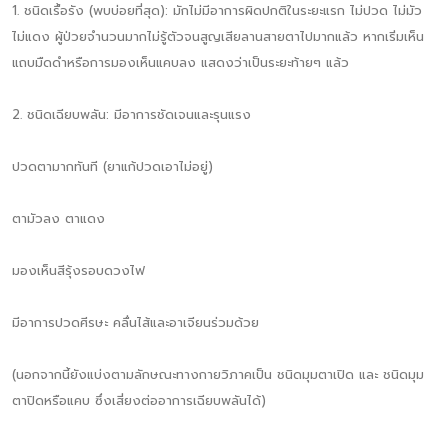
1. ชนิดเรื้อรัง (พบบ่อยที่สุด): มักไม่มีอาการผิดปกติในระยะแรก ไม่ปวด ไม่มัว
ไม่แดง ผู้ป่วยจำนวนมากไม่รู้ตัวจนสูญเสียลานสายตาไปมากแล้ว หากเริ่มเห็น
แถบมืดดำหรือการมองเห็นแคบลง แสดงว่าเป็นระยะท้ายๆ แล้ว
2. ชนิดเฉียบพลัน: มีอาการชัดเจนและรุนแรง
ปวดตามากทันที (ยาแก้ปวดเอาไม่อยู่)
ตามัวลง ตาแดง
มองเห็นสีรุ้งรอบดวงไฟ
มีอาการปวดศีรษะ คลื่นไส้และอาเจียนร่วมด้วย
(นอกจากนี้ยังแบ่งตามลักษณะทางกายวิภาคเป็น ชนิดมุมตาเปิด และ ชนิดมุม
ตาปิดหรือแคบ ซึ่งเสี่ยงต่ออาการเฉียบพลันได้)