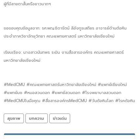
ผู้ที่มีสายตาสั้นหรือยาวมากๆ
ขอขอบคุณข้อมูลจาก: รศ.พญ.ธิดารัตน์ ลีอังกูรเสถียร อาจารย์ด้านต้อหิน
ประจำภาควิชาจักษุวิทยา คณะแพทยศาสตร์ มหาวิทยาลัยเชียงใหม่
เรียบเรียง: นางสาวนันทพร ระบิน งานสื่อสารองค์กร คณะแพทยศาสตร์
มหาวิทยาลัยเชียงใหม่
#MedCMU #คณะแพทยศาสตร์มหาวิทยาลัยเชียงใหม่ #แพทย์เชียงใหม่
#แพทย์มช #หมอสวนดอก #แพทย์สวนดอก #โรงพยาบาลสวนดอก
#MedCMUในมือคุณ #สื่อสารองค์กรMedCMU #วันต้อหินโลก #โรคต้อหิน
สุขภาพ
บทความ
ข่าวเด่น