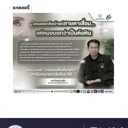
แกลลอรี่