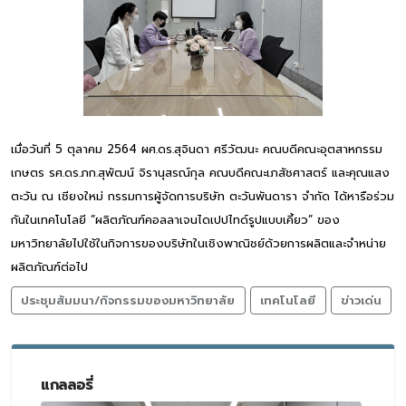
เมื่อวันที่ 5 ตุลาคม 2564 ผศ.ดร.สุจินดา ศรีวัฒนะ คณบดีคณะอุตสาหกรรม
เกษตร รศ.ดร.ภก.สุพัฒน์ จิรานุสรณ์กุล คณบดีคณะเภสัชศาสตร์ และคุณแสง
ตะวัน ณ เชียงใหม่ กรรมการผู้จัดการบริษัท ตะวันพันดารา จำกัด ได้หารือร่วม
กันในเทคโนโลยี “ผลิตภัณฑ์คอลลาเจนไดเปปไทด์รูปแบบเคี้ยว” ของ
มหาวิทยาลัยไปใช้ในกิจการของบริษัทในเชิงพาณิชย์ด้วยการผลิตและจำหน่าย
ผลิตภัณฑ์ต่อไป
ประชุมสัมมนา/กิจกรรมของมหาวิทยาลัย
เทคโนโลยี
ข่าวเด่น
แกลลอรี่