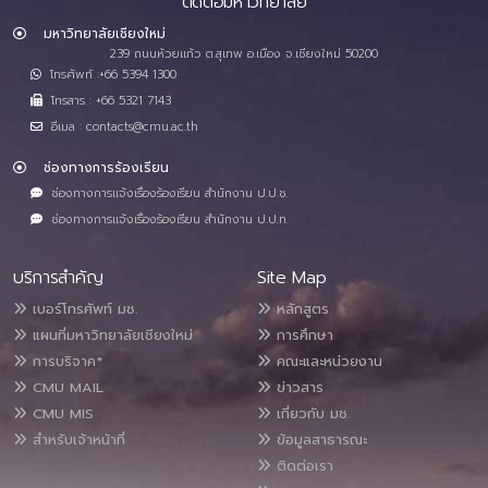
ติดต่อมหาวิทยาลัย
มหาวิทยาลัยเชียงใหม่
239 ถนนห้วยแก้ว ต.สุเทพ อ.เมือง จ.เชียงใหม่ 50200
โทรศัพท์ :+66 5394 1300
โทรสาร : +66 5321 7143
อีเมล : contacts@cmu.ac.th
ช่องทางการร้องเรียน
ช่องทางการแจ้งเรื่องร้องเรียน สำนักงาน ป.ป.ช.
ช่องทางการแจ้งเรื่องร้องเรียน สำนักงาน ป.ป.ท.
บริการสำคัญ
Site Map
เบอร์โทรศัพท์ มช.
หลักสูตร
แผนที่มหาวิทยาลัยเชียงใหม่
การศึกษา
การบริจาค*
คณะและหน่วยงาน
CMU MAIL
ข่าวสาร
CMU MIS
เกี่ยวกับ มช.
สำหรับเจ้าหน้าที่
ข้อมูลสาธารณะ
ติดต่อเรา