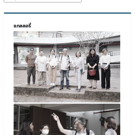
แกลลอรี่