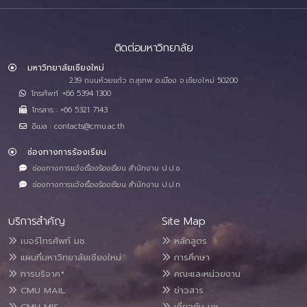
ติดต่อมหาวิทยาลัย
มหาวิทยาลัยเชียงใหม่
239 ถนนห้วยแก้ว ต.สุเทพ อ.เมือง จ.เชียงใหม่ 50200
โทรศัพท์ :+66 5394 1300
โทรสาร : +66 5321 7143
อีเมล : contacts@cmu.ac.th
ช่องทางการร้องเรียน
ช่องทางการแจ้งเรื่องร้องเรียน สำนักงาน ป.ป.ช.
ช่องทางการแจ้งเรื่องร้องเรียน สำนักงาน ป.ป.ท.
บริการสำคัญ
Site Map
เบอร์โทรศัพท์ มช.
หลักสูตร
แผนที่มหาวิทยาลัยเชียงใหม่
การศึกษา
การบริจาค*
คณะและหน่วยงาน
CMU MAIL
ข่าวสาร
CMU MIS
เกี่ยวกับ มช.