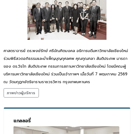
ศาสตราจารย์ ดร.พงษ์รักษ์ ศรีบัณฑิตมงคล อธิการบดีมหาวิทยาลัยเชียงใหม่
ร่วมพิธีสวดอภิธรรมและบำเพ็ญบุญกุศลศพ คุณกุณฑลา สันติประภพ มารดา
ของ ดร.วิรไท สันติประภพ กรรมการสภามหาวิทยาลัยเชียงใหม่ โดยมีคณะผู้
บริหารมหาวิทยาลัยเชียงใหม่ ร่วมเป็นเจ้าภาพฯ เมื่อวันที่ 7 พฤษภาคม 2569
ณ วัดมกุฏกษัตริยารามราชวรวิหาร กรุงเทพมหานคร
ภาพข่าวผู้บริหาร
แกลลอรี่