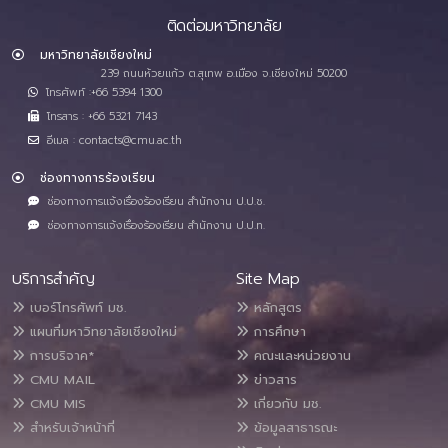
ติดต่อมหาวิทยาลัย
มหาวิทยาลัยเชียงใหม่
239 ถนนห้วยแก้ว ต.สุเทพ อ.เมือง จ.เชียงใหม่ 50200
โทรศัพท์ :+66 5394 1300
โทรสาร : +66 5321 7143
อีเมล : contacts@cmu.ac.th
ช่องทางการร้องเรียน
ช่องทางการแจ้งเรื่องร้องเรียน สำนักงาน ป.ป.ช.
ช่องทางการแจ้งเรื่องร้องเรียน สำนักงาน ป.ป.ท.
บริการสำคัญ
Site Map
เบอร์โทรศัพท์ มช.
หลักสูตร
แผนที่มหาวิทยาลัยเชียงใหม่
การศึกษา
การบริจาค*
คณะและหน่วยงาน
CMU MAIL
ข่าวสาร
CMU MIS
เกี่ยวกับ มช.
สำหรับเจ้าหน้าที่
ข้อมูลสาธารณะ