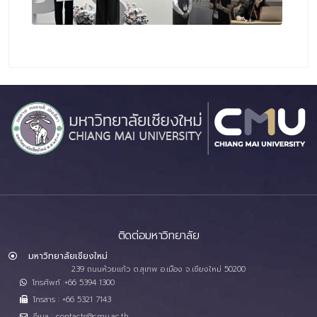
ติดต่อมหาวิทยาลัย
มหาวิทยาลัยเชียงใหม่
239 ถนนห้วยแก้ว ต.สุเทพ อ.เมือง จ.เชียงใหม่ 50200
โทรศัพท์ :+66 5394 1300
โทรสาร : +66 5321 7143
อีเมล : contacts@cmu.ac.th