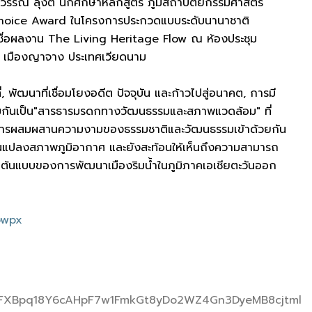
ภัสวรรณ ลุงติ๊ นักศึกษาหลักสูตร ภูมิสถาปัตยกรรมศาสตร
 Choice Award ในโครงการประกวดแบบระดับนานาชาติ
ื่อผลงาน The Living Heritage Flow ณ ห้องประชุม
เมืองญาจาง ประเทศเวียดนาม
, พัฒนาที่เชื่อมโยงอดีต ปัจจุบัน และก้าวไปสู่อนาคต, การมี
รวมกันเป็น"สารธารมรดกทางวัฒนธรรมและสภาพแวดล้อม" ที่
ด้วยการผสมผสานความงามของธรรมชาติและวัฒนธรรมเข้าด้วยกัน
่ยนแปลงสภาพภูมิอากาศ และยังสะท้อนให้เห็นถึงความสามารถ
ป็นต้นแบบของการพัฒนาเมืองริมน้ำในภูมิภาคเอเชียตะวันออก
bwpx
wWFXBpq18Y6cAHpF7w1FmkGt8yDo2WZ4Gn3DyeMB8cjtml