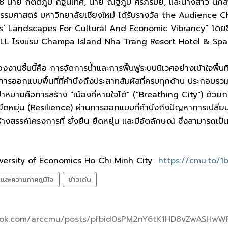
2568 นาย กิตติภูมิ กฐินเทศ, นาย ณัฐภูมิ ศรีภิรมย์, และนางสาว น
รมศาสตร์ มหาวิทยาลัยเชียงใหม่ ได้รับรางวัล the Audience
s’ Landscapes For Cultural And Economic Vibrancy” โดยช
 โรงแรม Champa Island Nha Trang Resort Hotel & Spa 
งานชี้นนี้คือ การจัดการน้ำและการฟื้นฟูระบบนิเวศอย่างเข้าใจพื้นที่
การออกแบบพื้นที่ที่คำนึงถึงประสาทสัมผัสที่ครบทุกด้าน ประกอบ
ีเป้าหมายคือการสร้าง "เมืองที่หายใจได้" ("Breathing City") 
ามยืดหยุ่น (Resilience) ผ่านการออกแบบที่คำนึงถึงปัญหาการเปลี
งสรรค์โครงการที่ ยั่งยืน ยืดหยุ่น และมีอัตลักษณ์ ซึ่งสามารถเ
iversity of Economics Ho Chi Minh City
https://cmu.to/1
ลและความภาคภูมิใจ
ข่าวเด่น
book.com/arccmu/posts/pfbid0sPM2nY6tK1HD8vZwASH