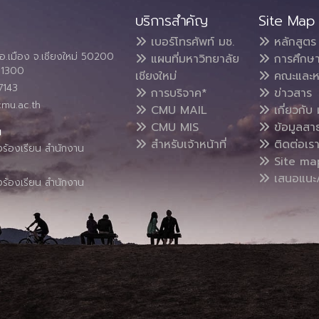
บริการสำคัญ
Site Map
เบอร์โทรศัพท์ มช.
หลักสูตร
อ.เมือง จ.เชียงใหม่ 50200
แผนที่มหาวิทยาลัย
การศึกษ
4 1300
เชียงใหม่
คณะและห
7143
การบริจาค*
ข่าวสาร
cmu.ac.th
CMU MAIL
เกี่ยวกับ 
CMU MIS
ข้อมูลสา
น
สำหรับเจ้าหน้าที่
ติดต่อเร
งร้องเรียน สำนักงาน
Site ma
เสนอแนะ/
งร้องเรียน สำนักงาน