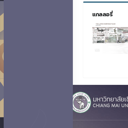
แกลลอรี่