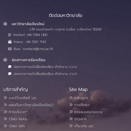
ติดต่อมหาวิทยาลัย
มหาวิทยาลัยเชียงใหม่
239 ถนนห้วยแก้ว ต.สุเทพ อ.เมือง จ.เชียงใหม่ 50200
โทรศัพท์ :+66 5394 1300
โทรสาร : +66 5321 7143
อีเมล : contacts@cmu.ac.th
ช่องทางการร้องเรียน
ช่องทางการแจ้งเรื่องร้องเรียน สำนักงาน ป.ป.ช.
ช่องทางการแจ้งเรื่องร้องเรียน สำนักงาน ป.ป.ท.
บริการสำคัญ
Site Map
เบอร์โทรศัพท์ มช.
หลักสูตร
แผนที่มหาวิทยาลัยเชียงใหม่
การศึกษา
การบริจาค*
คณะและหน่วยงาน
CMU MAIL
ข่าวสาร
CMU MIS
เกี่ยวกับ มช.