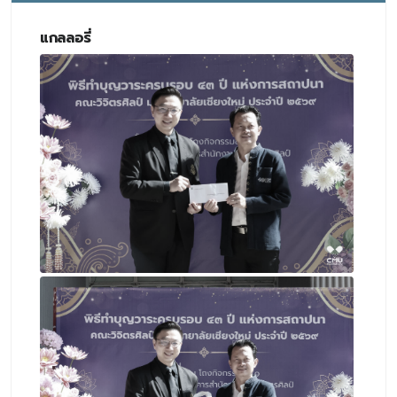
แกลลอรี่