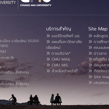
บริการสำคัญ
Site Map
เบอร์โทรศัพท์ มช.
หลักสูตร
อ.เมือง จ.เชียงใหม่ 50200
แผนที่มหาวิทยาลัย
การศึกษ
4 1300
เชียงใหม่
คณะและห
7143
การบริจาค*
ข่าวสาร
cmu.ac.th
CMU MAIL
เกี่ยวกับ 
CMU MIS
ข้อมูลสา
น
สำหรับเจ้าหน้าที่
ติดต่อเร
งร้องเรียน สำนักงาน
Site ma
เสนอแนะ/
งร้องเรียน สำนักงาน