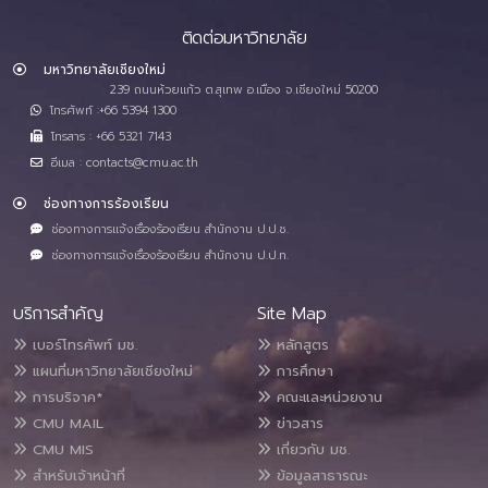
ติดต่อมหาวิทยาลัย
มหาวิทยาลัยเชียงใหม่
239 ถนนห้วยแก้ว ต.สุเทพ อ.เมือง จ.เชียงใหม่ 50200
โทรศัพท์ :+66 5394 1300
โทรสาร : +66 5321 7143
อีเมล : contacts@cmu.ac.th
ช่องทางการร้องเรียน
ช่องทางการแจ้งเรื่องร้องเรียน สำนักงาน ป.ป.ช.
ช่องทางการแจ้งเรื่องร้องเรียน สำนักงาน ป.ป.ท.
บริการสำคัญ
Site Map
เบอร์โทรศัพท์ มช.
หลักสูตร
แผนที่มหาวิทยาลัยเชียงใหม่
การศึกษา
การบริจาค*
คณะและหน่วยงาน
CMU MAIL
ข่าวสาร
CMU MIS
เกี่ยวกับ มช.
สำหรับเจ้าหน้าที่
ข้อมูลสาธารณะ