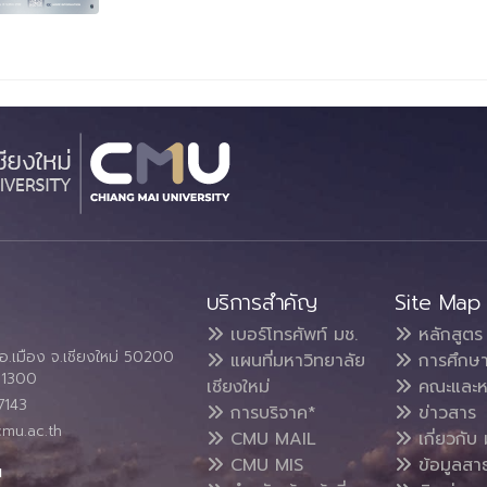
บริการสำคัญ
Site Map
เบอร์โทรศัพท์ มช.
หลักสูตร
อ.เมือง จ.เชียงใหม่ 50200
แผนที่มหาวิทยาลัย
การศึกษ
4 1300
เชียงใหม่
คณะและห
7143
การบริจาค*
ข่าวสาร
cmu.ac.th
CMU MAIL
เกี่ยวกับ 
CMU MIS
ข้อมูลสา
น