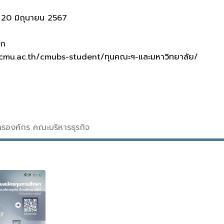
– 20 มิถุนายน 2567
ิก
cmu.ac.th/cmubs-student/ทุนคณะฯ-และมหาวิทยาลัย/
สารองค์กร คณะบริหารธุรกิจ