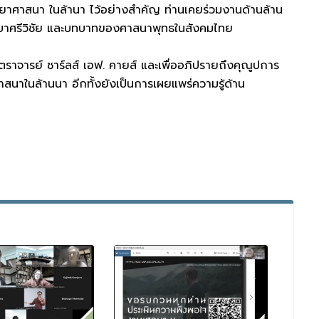
ยาศาสนา ในล้านา ไว้อย่างสำคัญ ท่านเคยร่วมงานด้านล้าน
รูบาศรีวิชัย และบทบาทของศาสนาพุทธในสังคมไทย
สตราจารย์ ชาร์ลส์ เอฟ. คายส์ และเพื่ออภิปรายถึงคุณูปการ
ศาสนาในล้านนา อีกทั้งยังเป็นการเผยแพร่ความรู้ด้าน