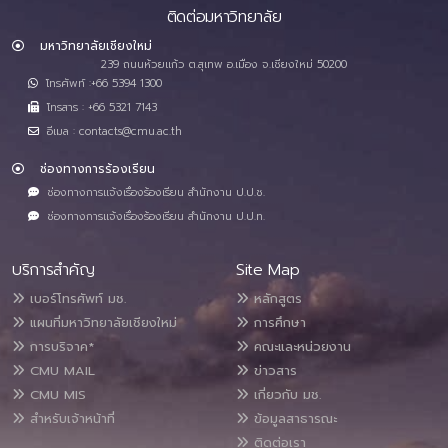
ติดต่อมหาวิทยาลัย
มหาวิทยาลัยเชียงใหม่
239 ถนนห้วยแก้ว ต.สุเทพ อ.เมือง จ.เชียงใหม่ 50200
โทรศัพท์ :+66 5394 1300
โทรสาร : +66 5321 7143
อีเมล : contacts@cmu.ac.th
ช่องทางการร้องเรียน
ช่องทางการแจ้งเรื่องร้องเรียน สำนักงาน ป.ป.ช.
ช่องทางการแจ้งเรื่องร้องเรียน สำนักงาน ป.ป.ท.
บริการสำคัญ
Site Map
เบอร์โทรศัพท์ มช.
หลักสูตร
แผนที่มหาวิทยาลัยเชียงใหม่
การศึกษา
การบริจาค*
คณะและหน่วยงาน
CMU MAIL
ข่าวสาร
CMU MIS
เกี่ยวกับ มช.
สำหรับเจ้าหน้าที่
ข้อมูลสาธารณะ
ติดต่อเรา