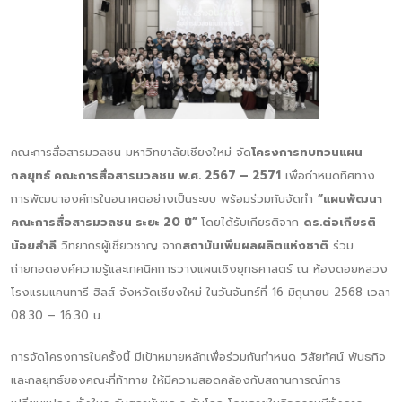
คณะการสื่อสารมวลชน มหาวิทยาลัยเชียงใหม่ จัด
โครงการทบทวนแผน
กลยุทธ์ คณะการสื่อสารมวลชน พ.ศ. 2567 – 2571
เพื่อกำหนดทิศทาง
การพัฒนาองค์กรในอนาคตอย่างเป็นระบบ พร้อมร่วมกันจัดทำ
“แผนพัฒนา
คณะการสื่อสารมวลชน ระยะ 20 ปี”
โดยได้รับเกียรติจาก
ดร.ต่อเกียรติ
น้อยสำลี
วิทยากรผู้เชี่ยวชาญ จาก
สถาบันเพิ่มผลผลิตแห่งชาติ
ร่วม
ถ่ายทอดองค์ความรู้และเทคนิคการวางแผนเชิงยุทธศาสตร์ ณ ห้องดอยหลวง
โรงแรมแคนทารี ฮิลส์ จังหวัดเชียงใหม่ ในวันจันทร์ที่ 16 มิถุนายน 2568 เวลา
08.30 – 16.30 น.
การจัดโครงการในครั้งนี้ มีเป้าหมายหลักเพื่อร่วมกันกำหนด วิสัยทัศน์ พันธกิจ
และกลยุทธ์ของคณะที่ท้าทาย ให้มีความสอดคล้องกับสถานการณ์การ