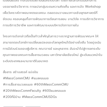
เปลี่ยนแปลง ทั้งในระดับสถาบันและระดับโลก โดยภายในกิจกรรมมีทั้งการ
บรรยายเชิงวิชาการ การแบ่งกลุ่มระดมความคิดเห็น และการจัด Workshop
เพื่อวิเคราะห์ภาพอนาคตของคณะ ตลอดจนวางแนวทางเชิงยุทธศาสตร์ที่
ชัดเจน ครอบคลุมทั้งการพัฒนาการเรียนการสอน งานวิจัย การบริการวิชาการ
การบริการวิชาชีพ และการพัฒนาระบบบริหารจัดการภายใน
โครงการดังกล่าวถือเป็นก้าวสำคัญในการวางรากฐานการพัฒนาคณะฯ ให้
สามารถตอบโจทย์การเปลี่ยนแปลงของโลกยุคใหม่ได้อย่างยั่งยืน โดยมุ่งเน้น
การมีส่วนร่วมของผู้บริหาร คณาจารย์ และบุคลากร อันจะนำไปสู่การยกระดับ
คุณภาพของคณะการสื่อสารมวลชน มหาวิทยาลัยเชียงใหม่ สู่ระดับแนวหน้าใน
ระดับประเทศและนานาชาติในอนาคต
สื่อสาร สร้างสรรค์ แบ่งปัน
#MassCommCMU #แมสคอมมช
#การสื่อสารมวลชนมช #60thMassCommCMU
#20thMassCommFaculty #60ปีแมสคอมมช
#20ปีที่มีบ้าน #MassCommCMUSDGs