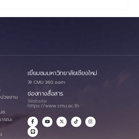
เยี่ยมชมมหาวิทยาลัยเชียงใหม่
CMU 360 องศา
า
ช่องทางสื่อสาร
น่วยงาน
Website :
https://www.cmu.ac.th
มช.
ธารณะ
า
p