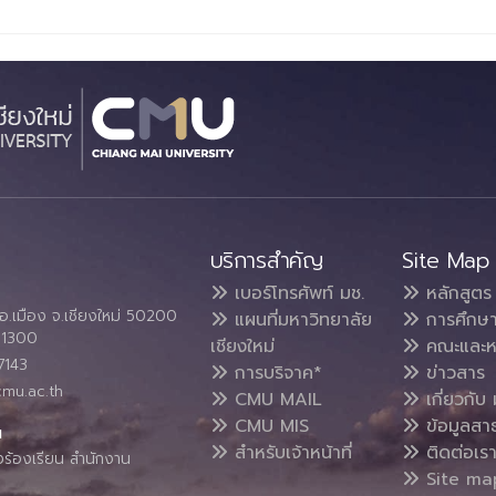
บริการสำคัญ
Site Map
เบอร์โทรศัพท์ มช.
หลักสูตร
อ.เมือง จ.เชียงใหม่ 50200
แผนที่มหาวิทยาลัย
การศึกษ
4 1300
เชียงใหม่
คณะและห
7143
การบริจาค*
ข่าวสาร
cmu.ac.th
CMU MAIL
เกี่ยวกับ 
CMU MIS
ข้อมูลสา
น
สำหรับเจ้าหน้าที่
ติดต่อเร
งร้องเรียน สำนักงาน
Site ma