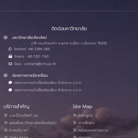
ติดต่อมหาวิทยาลัย
มหาวิทยาลัยเชียงใหม่
239 ถนนห้วยแก้ว ต.สุเทพ อ.เมือง จ.เชียงใหม่ 50200
โทรศัพท์ :+66 5394 1300
โทรสาร : +66 5321 7143
อีเมล : contacts@cmu.ac.th
ช่องทางการร้องเรียน
ช่องทางการแจ้งเรื่องร้องเรียน สำนักงาน ป.ป.ช.
ช่องทางการแจ้งเรื่องร้องเรียน สำนักงาน ป.ป.ท.
บริการสำคัญ
Site Map
เบอร์โทรศัพท์ มช.
หลักสูตร
แผนที่มหาวิทยาลัยเชียงใหม่
การศึกษา
การบริจาค*
คณะและหน่วยงาน
CMU MAIL
ข่าวสาร