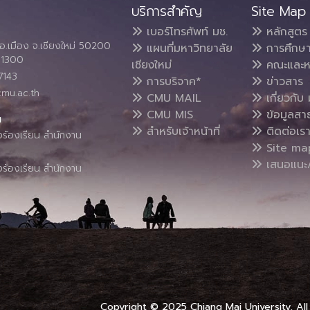
บริการสำคัญ
Site Map
เบอร์โทรศัพท์ มช.
หลักสูตร
อ.เมือง จ.เชียงใหม่ 50200
แผนที่มหาวิทยาลัย
การศึกษ
4 1300
เชียงใหม่
คณะและห
7143
การบริจาค*
ข่าวสาร
cmu.ac.th
CMU MAIL
เกี่ยวกับ 
CMU MIS
ข้อมูลสา
น
สำหรับเจ้าหน้าที่
ติดต่อเร
งร้องเรียน สำนักงาน
Site ma
เสนอแนะ/
งร้องเรียน สำนักงาน
Copyright © 2025 Chiang Mai University, All