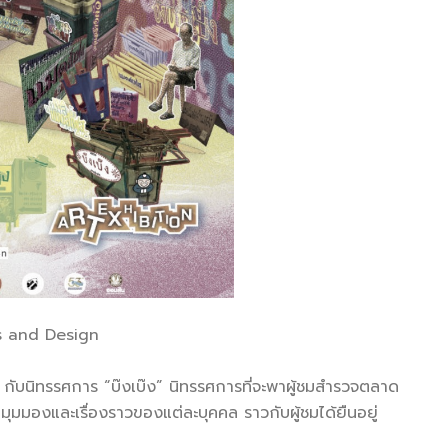
ts and Design
บนิทรรศการ “บ๊งเบ๊ง” นิทรรศการที่จะพาผู้ชมสำรวจตลาด
มมองและเรื่องราวของแต่ละบุคคล ราวกับผู้ชมได้ยืนอยู่