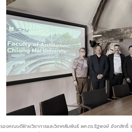
 รองคณบดีฝ่ายวิชาการและวิเทศสัมพันธ์ ผศ.ดร.รัฐพงษ์ อังกสิทธิ์ 