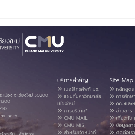
บริการสำคัญ
Site Map
เบอร์โทรศัพท์ มช.
หลักสูตร
อ.เมือง จ.เชียงใหม่ 50200
แผนที่มหาวิทยาลัย
การศึกษ
4 1300
เชียงใหม่
คณะและห
7143
การบริจาค*
ข่าวสาร
cmu.ac.th
CMU MAIL
เกี่ยวกับ 
CMU MIS
ข้อมูลสา
น
สำหรับเจ้าหน้าที่
ติดต่อเร
งร้องเรียน สำนักงาน