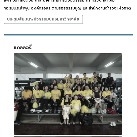
สีฟ้า ประกอบด้วย ศาล อัยการกระทรวงยุติธรรม กระทรวงกลาโหม
กอ.รมน.จ.ลำพูน องค์กรอิสระตามรัฐธธรรมนูญ และสำนักงานตำรวจแห่งชาติ
ประชุมสัมมนา/กิจกรรมของมหาวิทยาลัย
แกลลอรี่