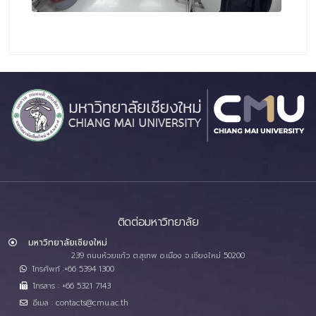
ติดต่อมหาวิทยาลัย
มหาวิทยาลัยเชียงใหม่
239 ถนนห้วยแก้ว ต.สุเทพ อ.เมือง จ.เชียงใหม่ 50200
โทรศัพท์ :+66 5394 1300
โทรสาร : +66 5321 7143
อีเมล : contacts@cmu.ac.th