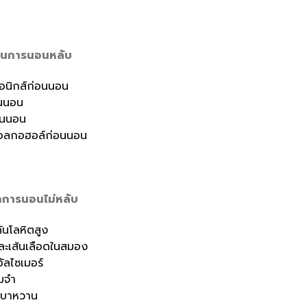
หาในการนอนหลับ
รอนิกส์ก่อนนอน
นนอน
อนนอน
่มแอลกอฮอล์ก่อนนอน
ากการนอนไม่หลับ
ันโลหิตสูง
และเส้นเลือดในสมอง
ัลไซเมอร์
มจำ
คเบาหวาน