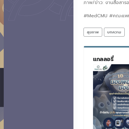
ภาพ/ข่าว: งานสื่อสาร
#MedCMU #คณะแพทยศา
สุขภาพ
บทความ
แกลลอรี่