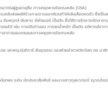
เกิดมากในผู้สูงอายุคือ ภาวะหยุดหายใจขณะหลับ (OSA)
หลับส่งผลให้ร่างกายขาดออกซิเจนทำให้เส้นเลือดหดตัว ซึ่งเป็นสา
ัน อัมพฤกษ์-อัมพาต อัลไซเมอร์ เป็นต้น ซึ่งวิธีการรักษาจะรัก
รรมได้ เช่น การปรับท่านอน การลดน้ำหนัก เป็นต้น แต่หากมีอากา
กษาอาการนอนกรนและภาวะหยุดหายใจขณะหลับ
โดย รศ.พญ.นันทิการ์ สันสุวรรณ รองหัวหน้าภาควิชาโสต ศอ นา
วนันทพร ระบิน นักประชาสัมพันธ์ และนางสาวกุลยาภรณ์ ญาณโรจน