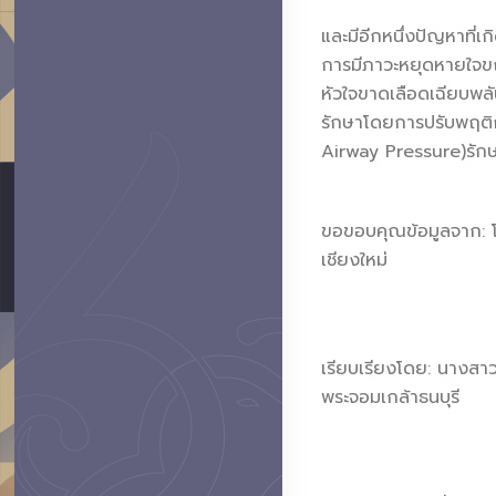
และมีอีกหนึ่งปัญหาที่
การมีภาวะหยุดหายใจขณะ
หัวใจขาดเลือดเฉียบพล
รักษาโดยการปรับพฤติก
Airway Pressure)รั
ขอขอบคุณข้อมูลจาก: 
เชียงใหม่
เรียบเรียงโดย: นางสา
พระจอมเกล้าธนบุรี