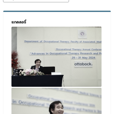
แกลลอรี่