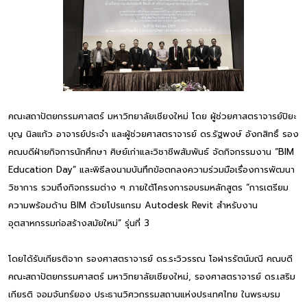
คณะสถาปัตยกรรมศาสตร์ มหาวิทยาลัยเชียงใหม่ โดย ผู้ช่วยศาสตราจารย์ปิยะ
บุญ นิลแก้ว อาจารย์ประจำ และผู้ช่วยศาสตราจารย์ ดร.รัฐพงษ์ อังกสิทธิ์ รอง
คณบดีฝ่ายกิจการนักศึกษา ศิษย์เก่าและวิชาชีพสัมพันธ์ จัดกิจกรรมงาน “BIM
Education Day” และพิธีลงนามบันทึกข้อตกลงความร่วมมือเรื่องการพัฒนา
วิชาการ รวมถึงกิจกรรมต่าง ๆ ภายใต้โครงการอบรมหลักสูตร “การเตรียม
ความพร้อมด้าน BIM ด้วยโปรแกรม Autodesk Revit สำหรับงาน
อุตสาหกรรมก่อสร้างสมัยใหม่” รุ่นที่ 3
โดยได้รับเกียรติจาก รองศาสตราจารย์ ดร.ระวิวรรณ โอฬารรัตน์มณี คณบดี
คณะสถาปัตยกรรมศาสตร์ มหาวิทยาลัยเชียงใหม่, รองศาสตราจารย์ ดร.เสริม
เกียรติ จอมจันทร์ยอง ประธานวิศวกรรมสถานแห่งประเทศไทย ในพระบรม