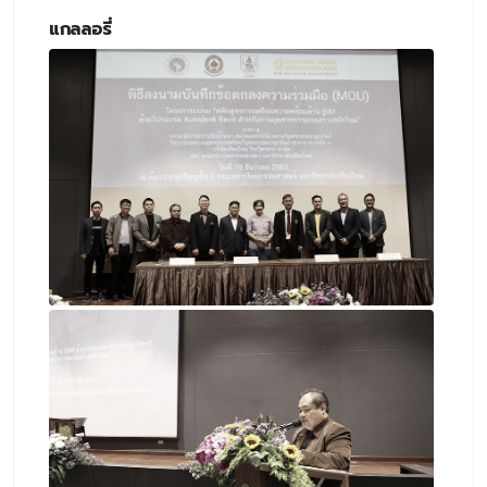
แกลลอรี่