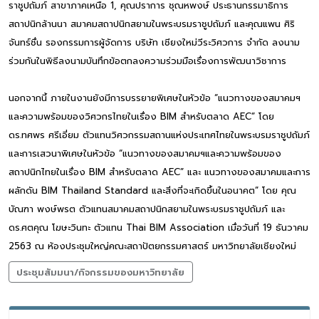
ราชูปถัมภ์ สาขาภาคเหนือ 1, คุณปราการ ชุณหพงษ์ ประธานกรรมาธิการ
สถาปนิกล้านนา สมาคมสถาปนิกสยามในพระบรมราชูปถัมภ์ และคุณแพน ศิริ
จันทร์ชื่น รองกรรมการผู้จัดการ บริษัท เชียงใหม่วีระวิศวการ จำกัด ลงนาม
ร่วมกันในพิธีลงนามบันทึกข้อตกลงความร่วมมือเรื่องการพัฒนาวิชาการ
นอกจากนี้ ภายในงานยังมีการบรรยายพิเศษในหัวข้อ “แนวทางของสมาคมฯ
และความพร้อมของวิศวกรไทยในเรื่อง BIM สำหรับตลาด AEC” โดย
ดร.ทศพร ศรีเอี่ยม ตัวแทนวิศวกรรมสถานแห่งประเทศไทยในพระบรมราชูปถัมภ์
และการเสวนาพิเศษในหัวข้อ “แนวทางของสมาคมฯและความพร้อมของ
สถาปนิกไทยในเรื่อง BIM สำหรับตลาด AEC” และ แนวทางของสมาคมและการ
ผลักดัน BIM Thailand Standard และสิ่งที่จะเกิดขึ้นในอนาคต” โดย คุณ
บัณฑา พงษ์พรต ตัวแทนสมาคมสถาปนิกสยามในพระบรมราชูปถัมภ์ และ
ดร.ศตคุณ โฆษะวินทะ ตัวแทน Thai BIM Association เมื่อวันที่ 19 ธันวาคม
2563 ณ ห้องประชุมใหญ่คณะสถาปัตยกรรมศาสตร์ มหาวิทยาลัยเชียงใหม่
ประชุมสัมมนา/กิจกรรมของมหาวิทยาลัย