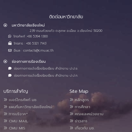
ติดต่อมหาวิทยาลัย
มหาวิทยาลัยเชียงใหม่
239 ถนนห้วยแก้ว ต.สุเทพ อ.เมือง จ.เชียงใหม่ 50200
โทรศัพท์ :+66 5394 1300
โทรสาร : +66 5321 7143
อีเมล : contacts@cmu.ac.th
ช่องทางการร้องเรียน
ช่องทางการแจ้งเรื่องร้องเรียน สำนักงาน ป.ป.ช.
ช่องทางการแจ้งเรื่องร้องเรียน สำนักงาน ป.ป.ท.
บริการสำคัญ
Site Map
เบอร์โทรศัพท์ มช.
หลักสูตร
แผนที่มหาวิทยาลัยเชียงใหม่
การศึกษา
การบริจาค*
คณะและหน่วยงาน
CMU MAIL
ข่าวสาร
CMU MIS
เกี่ยวกับ มช.