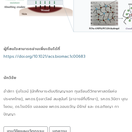
ผู้ที่สนใจสามารถอ่านเพิ่มเติมได้ที่
https://doi.org/10.1021/acs.biomac.1c00683
นักวิจัย
อำลิกา รุ่งโรจน์ (นักศึกษาระดับปริญญาเอก ทุนเรียนดีวิทยาศาสตร์แห่ง
ประเทศไทย), ผศ.ดร.รุ้งลาวัลย์ สมสุนันท์ (อาจารย์ที่ปรึกษา), รศ.ดร.วินิตา บุณ
โยดม, ดร.โรเบิร์ต มอลลอย ผศ.ดร.จอมขวัญ มีรักษ์ และ ดร.อภิชญา กา
ปัญญา
งานวิจัยและนวัตกรรม
บทความ