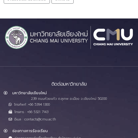
ติดต่อมหาวิทยาลัย
มหาวิทยาลัยเชียงใหม่
239 ถนนห้วยแก้ว ต.สุเทพ อ.เมือง จ.เชียงใหม่ 50200
โทรศัพท์ :+66 5394 1300
โทรสาร : +66 5321 7143
อีเมล : contacts@cmu.ac.th
ช่องทางการร้องเรียน