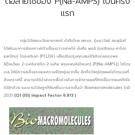
ต่อสายโซ่ของ P(Na-AMPS) เป็นครั้ง
แรก
กลุ่มวิจัยคณะวิทยาศาสตร์ นำทีมโดย ผศ.ดร. รุ้งลาวัลย์ สมสุนันท์
ได้พัฒนาการสังเคราะห์ตัวเชื่อมขวางสายโซ่ นั่นคือ พอลิ (เอปซิลอน-คาโปร
แลกโทน) ไดอะคริเลท (PCLDA) เพื่อปรับปรุงคุณสมบัติเชิงกลของพอ
ลิ(โซเดียม 2-อะคริลามิโด-2-เมทิล พรอเพนซัลโซเนต) (P(Na-AMPS)) ไฮโดร
เจล ให้มีความแข็งแรงและความยืดหยุ่นมากขึ้น อีกทั้งวัสดุปิดแผลไฮโดรเจลที่
สังเคราะห์นี้ สามารถใช้นำส่งยาเพื่อช่วยในการรักษาแผลที่ติดเชื้อจากแบคทีเรีย
ได้อีกด้วย และงานวิจัยถูกตีพิมพ์ในวารสารชั้นนำ Biomacromolecules ในปี
2021
(Q1 (ISI) Impact Factor 6.813 )