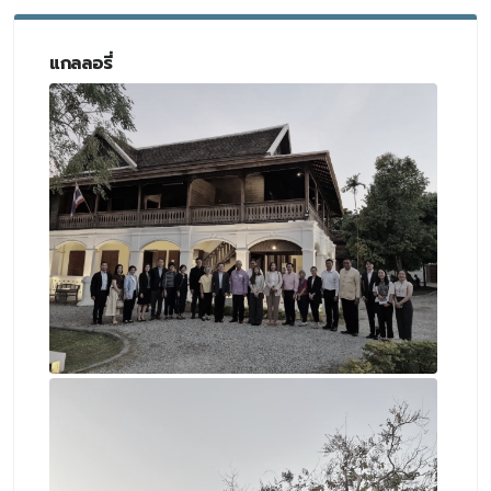
แกลลอรี่