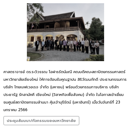
ศาสตราจารย์ ดร.ระวิวรรณ โอฬารรัตน์มณี คณบดีคณะสถาปัตยกรรมศาสตร์
มหาวิทยาลัยเชียงใหม่ ให้การต้อนรับคุณฐาปน สิริวัฒนภักดี ประธานกรรมการ
บริษัท ไทยเบฟเวอเรจ จำกัด (มหาชน) พร้อมด้วยกรรมการบริหาร บริษัท
ประชารัฐ รักสามัคคี เชียงใหม่ (วิสาหกิจเพื่อสังคม) จำกัด ในโอกาสเข้าเยี่ยม
ชมศูนย์สถาปัตยกรรมล้านนา คุ้มเจ้าบุรีรัตน์ (มหาอินทร์) เมื่อวันจันทร์ที่ 23
มกราคม 2566
ประชุมสัมมนา/กิจกรรมของมหาวิทยาลัย