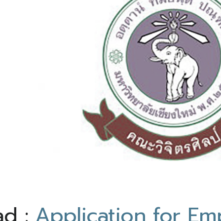
ad :
Application for E