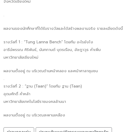
จังหวัดเชียงใหม่
.
ผลงานของนักศึกษาที่ได้รับรางวัลและได้สร้างผลงานจริง รายละเอียดดังนี้
รางวัลที่ 1 : “Tung Lanna Bench” โดยทีม อะไรยังไง
อารีน์พรรณ ศิริพันธ์, นันทกานต์ บุตรเรือน, อัษฎาวุธ คำเพิ่ม
มหาวิทยาลัยเชียงใหม่
ผลงานตั้งอยู่ ณ บริเวณด้านหน้าคลอง และหน้าศาลาชุมชน
.
รางวัลที่ 2 : “ฐาน (Taan)” โดยทีม ฐาน (Taan)
อุดมศักดิ์ คำหล้า
มหาวิทยาลัยเทคโนโลยีราชมงคลล้านนา
ผลงานตั้งอยู่ ณ บริเวณสะพานเหลือง
ข่าวบุคคลเด่น
ประชุมสัมมนา/กิจกรรมของมหาวิทยาลัย