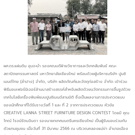
ผศ.ดร.แผ่นดิน อุนจะนำ รองคณบดีฝ่ายวิชาการและวิเทศสัมพันธ์ คณะ
สถาปัตยกรรมศาสตร์ มหาวิทยาลัยเชียงใหม่ พร้อมด้วยผู้บริหารบริษัท ปูนซิ
เมนต์ไทย (ลำปาง) จำกัด, บริษัท ผลิตภัณฑ์และวัตถุก่อสร้าง จำกัด เข้าร่วม
พิธีมอบเฟอร์นิเจอร์ล้านนาสร้างสรรค์สำหรับผลิตด้วยนวัตกรรมการขึ้นรูปด้วย
เทคโนโลยีเครื่องพิมพ์แบบปูนซิเมนต์สามมิติ ซึ่งเป็นผลงานการประกวดแบบ
ของนักศึกษาที่ได้รับรางวัลที่ 1 และ ที่ 2 จากการประกวดแบบ หัวข้อ
CREATIVE LANNA STREET FURNITURE DESIGN CONTEST โดยมี คุณ
ไทณ์ โรจน์รัตนจินดา รองนายกเทศมนตรีนครเชียงใหม่ เป็นผู้รับมอบร่วมกับ
ตัวแทนชุมชน เมื่อวันที่ 31 มีนาคม 2566 ณ บริเวณคลองแม่ข่า อำเภอเมือง