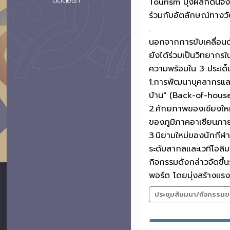
ติดต่อเรา
Tourism มุ่งผลักดันจั
ร่วมกับอัตลักษณ์ทางวัฒ
.
นอกจากการขับเคลื่อนด
ยังได้ร่วมเป็นวิทยาก
ความพร้อมใน 3 ประเด็น
1.การพัฒนาบุคลากรและ
บ้าน" (Back-of-hous
2.ศักยภาพของเชียงใหม่
ของภูมิภาคอาเซียนภา
3.นิยามใหม่ของนักกีฬ
ระดับสากลและเวทีโอลิม
กิจกรรมดังกล่าวจัดขึ้
พอร์ต โดยมุ่งสร้างแรง
ประชุมสัมมนา/กิจกรรมข