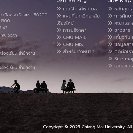
บริการสำคัญ
Site Map
เบอร์โทรศัพท์ มช.
หลักสูตร
อ.เมือง จ.เชียงใหม่ 50200
แผนที่มหาวิทยาลัย
การศึกษ
4 1300
เชียงใหม่
คณะและห
7143
การบริจาค*
ข่าวสาร
cmu.ac.th
CMU MAIL
เกี่ยวกับ 
CMU MIS
ข้อมูลสา
น
สำหรับเจ้าหน้าที่
ติดต่อเร
งร้องเรียน สำนักงาน
Site ma
เสนอแนะ/
งร้องเรียน สำนักงาน
Copyright © 2025 Chiang Mai University, All