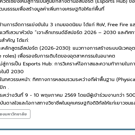
งหวัดเชียงใหม่สู่การเป็นศูนย์กลางด้านอีสปอร์ต (Esports Hub) ข
นธรรมเพื่อสร้างมูลค่าเพิ่มทางเศรษฐกิจให้แก่พื้นที่
้านการจัดการแข่งขันใน 3 เกมยอดนิยม ได้แก่ RoV, Free Fire แล
รในเวทีเสวนาหัวข้อ “เจาะลึกเทรนด์อีสปอร์ต 2026 – 2030 และทิศ
สำคัญ ได้แก่:
หลักสูตรอีสปอร์ต (2026-2030): แนวทางการสร้างระบบนิเวศอุตสาห
e roles) เพื่อรองรับการเติบโตของอุตสาหกรรมในอนาคต
สู่การเป็น Esports Hub: การวิเคราะห์โอกาสและความท้าทายในการผล
ยในปี 2030
าในทศวรรษหน้า: ทิศทางการหลอมรวมระหว่างกีฬาพื้นฐาน (Physic
ปิก .
นระหว่างวันที่ 9 - 10 พฤษภาคม 2569 โดยมีผู้เข้าร่วมงานกว่า 500
บันดาลใจและโอกาสทางวิชาชีพในยุคเศรษฐกิจดิจิทัลให้แก่เยาวชนและผ
องมหาวิทยาลัย