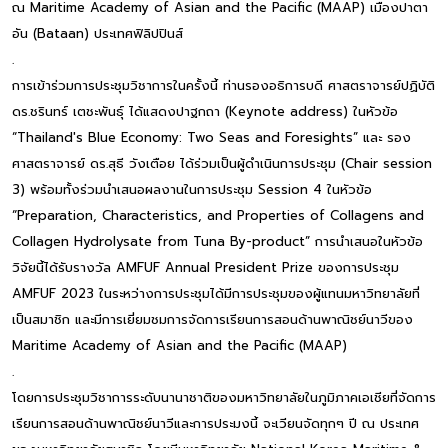
ณ Maritime Academy of Asian and the Pacific (MAAP) เมืองปาตา
อัน (Bataan) ประเทศฟิลิปปินส์
.
การเข้าร่วมการประชุมวิชาการในครั้งนี้ ท่านรองอธิการบดี ศาสตราจารย์ปฏิบัติ
ดร.ชรินทร์ เตชะพันธุ์ ได้แสดงปาฐกถา (Keynote address) ในหัวข้อ
“Thailand's Blue Economy: Two Seas and Foresights” และ รอง
ศาสตราจารย์ ดร.สุธี วังเตือย ได้ร่วมเป็นผู้ดำเนินการประชุม (Chair session
3) พร้อมทั้งร่วมนำเสนอผลงานในการประชุม Session 4 ในหัวข้อ
“Preparation, Characteristics, and Properties of Collagens and
Collagen Hydrolysate from Tuna By-product” การนำเสนอในหัวข้อ
วิจัยนี้ได้รับรางวัล AMFUF Annual President Prize ของการประชุม
AMFUF 2023 ในระหว่างการประชุมได้มีการประชุมของผู้แทนมหาวิทยาลัยที่
เป็นสมาชิก และมีการเยี่ยมชมการจัดการเรียนการสอนด้านพาณิชย์นาวีของ
Maritime Academy of Asian and the Pacific (MAAP)
.
โดยการประชุมวิชาการระดับนานาชาติของมหาวิทยาลัยในภูมิภาคเอเชียที่จัดการ
เรียนการสอนด้านพาณิชย์นาวีและการประมงนี้ จะเวียนจัดทุกๆ ปี ณ ประเทศ