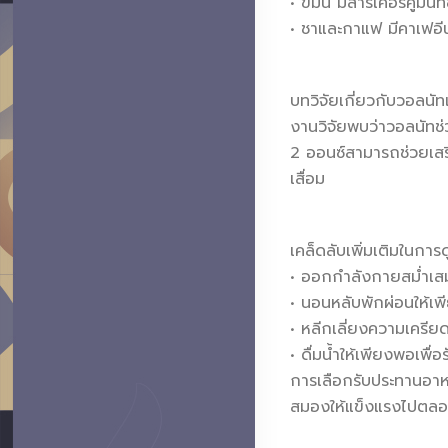
• ขมิ้น มีสารเคอร์คูมิ
• ชาและกาแฟ มีคาเฟอี
บทวิจัยเกี่ยวกับวอลน
งานวิจัยพบว่าวอลนัทช
2 ออนซ์สามารถช่วยเสร
เสื่อม
เคล็ดลับเพิ่มเติมในกา
• ออกกำลังกายสม่ำเสม
• นอนหลับพักผ่อนให้เพี
• หลีกเลี่ยงความเครีย
• ดื่มน้ำให้เพียงพอเพ
การเลือกรับประทานอาห
สมองให้แข็งแรงไปตลอดช