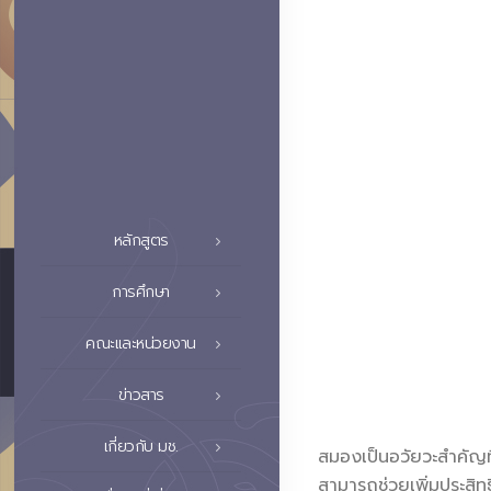
หลักสูตร
การศึกษา
คณะและหน่วยงาน
ข่าวสาร
เกี่ยวกับ มช.
สมองเป็นอวัยวะสำคัญที
สามารถช่วยเพิ่มประสิ