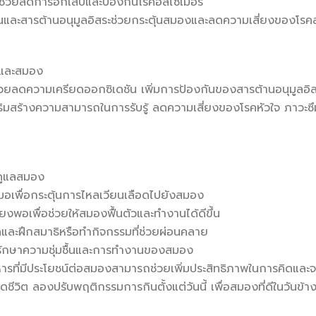
นที่ช่วยลดการอักเสบและป้องกันโรคอัลไซเมอร์
นและสารต้านอนุมูลอิสระช่วยกระตุ้นสมองและลดความเสี่ยงของโรค
ัทและสมอง
่วยลดความเครียดออกซิเดชัน เพิ่มการป้องกันของสารต้านอนุมูลอ
ิมสร้างความสามารถในการรับรู้ ลดความเสี่ยงของโรคหัวใจ ภาวะซึม
รดูแลสมอง
อเพื่อกระตุ้นการไหลเวียนเลือดไปยังสมอง
ยงพอเพื่อช่วยให้สมองฟื้นตัวและทำงานได้ดีขึ้น
ดและฝึกสมาธิหรือทำกิจกรรมที่ช่วยผ่อนคลาย
ื่อรักษาความชุ่มชื้นและการทำงานของสมอง
ารที่มีประโยชน์ต่อสมองสามารถช่วยเพิ่มประสิทธิภาพในการคิดแ
ีวิต ลองปรับพฤติกรรมการกินตั้งแต่วันนี้ เพื่อสมองที่ดีในวันข้า