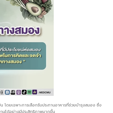
็น โดยเฉพาะการเลือกรับประทานอาหารที่ช่วยบำรุงสมอง ซึ่ง
นได้อย่างมีประสิทธิภาพมากขึ้น