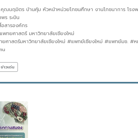
 คุณนฤมิตร บ้านคุ้ม หัวหน้าหน่วยโภชนศึกษา งานโภชนาการ โรง
ทพร ระบิน
สื่อสารองค์กร
แพทยศาสตร์ มหาวิทยาลัยเชียงใหม่
าสตร์มหาวิทยาลัยเชียงใหม่ #แพทย์เชียงใหม่ #แพทย์มช.
mu
ข่าวเด่น