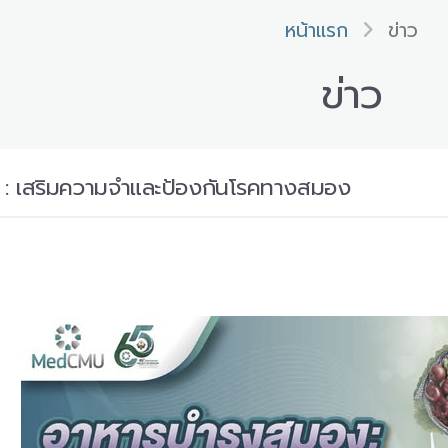
หน้าแรก
ข่าว
ข่าว
 : เสริมความจำและป้องกันโรคทางสมอง