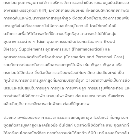
กระท่อมคุณภาพสูงภายใต้การบริหารจัดการและดำเนินงานของศูนย์นวัตกรรม
อาหารและบรรจุภัณฑ์ (FIN) มหาวิทยาลัยเชียงใหม่ ที่ผลักดันให้เกิดศักยภาพใน
การคิดค้นและพัฒนาการสกัดสารมูลค่าสูง ซึ่งตอบโจทย์ความต้องการของพืช
เศรษฐกิจใหม่ที่หลายสถาบันให้ความสนใจอยู่ในขณะนี้ โดยใช้เทคโนโลยี
นวัตกรรมเพื่อให้ได้สารสกัดที่มีความบริสุทธิ์สูง สามารถนำไปใช้ในกลุ่ม
อุตสาหกรรมต่าง ๆ ได้แก่ อุตสาหกรรมผลิตภัณฑ์เสริมอาหาร (Food
Dietary Supplement) อุตสาหกรรมยา (Pharmaceutical) และ
อุตสาหกรรมผลิตภัณฑ์เครื่องสำอาง (Cosmetics and Personal Care)
รวมถึงการต่อยอดในการสกัดสารออกฤทธิ์ในพืช เช่น กัญชา กัญชง หรือ
กระท่อมได้อีกด้วย ซึ่งถือเป็นการเตรียมพร้อมให้มหาวิทยาลัยเชียงใหม่ เป็น
“ผู้นำด้านการสกัดสารมูลค่าสูงที่มีความบริสุทธิ์สูง” วางรากฐานเพื่อเป็นการส่ง
เสริมและสนับสนุนในการปลูก การดูแล การเพาะปลูก การแปรรูปพืชกระท่อม และ
การส่งเสริมให้เกิดการพัฒนาสมุนไพรพืชกระท่อมแบบครบวงจร ตั้งแต่การ
ผลิตวัตถุดิบ การผลิตสารสกัดพืชกระท่อมที่มีคุณภาพ
ด้วยความพร้อมของอาคารนวัตกรรมสารสกัดมูลค่าสูง iExtract ที่มีครุภัณฑ์
ชุดสกัดสารมูลค่าสูงและเครื่องมือ อันได้แก่ ชุดสกัดที่ใช้ตัวทำละลาย ชุดสกัดที่
ใช้คาร์บอนไดออกไซด์ที่สามารถทำความดันได้สูงถึง 600 บาร์ และเครื่องกลั่น