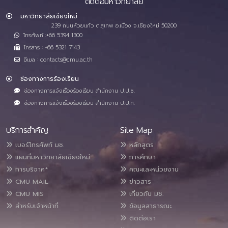
ติดต่อมหาวิทยาลัย
มหาวิทยาลัยเชียงใหม่
239 ถนนห้วยแก้ว ต.สุเทพ อ.เมือง จ.เชียงใหม่ 50200
โทรศัพท์ :+66 5394 1300
โทรสาร : +66 5321 7143
อีเมล : contacts@cmu.ac.th
ช่องทางการร้องเรียน
ช่องทางการแจ้งเรื่องร้องเรียน สำนักงาน ป.ป.ช.
ช่องทางการแจ้งเรื่องร้องเรียน สำนักงาน ป.ป.ท.
บริการสำคัญ
Site Map
เบอร์โทรศัพท์ มช.
หลักสูตร
แผนที่มหาวิทยาลัยเชียงใหม่
การศึกษา
การบริจาค*
คณะและหน่วยงาน
CMU MAIL
ข่าวสาร
CMU MIS
เกี่ยวกับ มช.
สำหรับเจ้าหน้าที่
ข้อมูลสาธารณะ
ติดต่อเรา