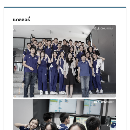
แกลลอรี่