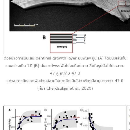
ตัวอย่างการนับเส้น dentinal growth layer บนฟันพะยูน (A) โดยนับเส้นทึบ
และสว่างเป็น 1 ปี (B) นับจากโพรงฟันไปจนถึงปลาย ซึ่งในรูปนับได้ประมาณ
47 คู่ เท่ากับ 47 ปี
แต่พบการสึกของฟันส่วนปลายไปมากจึงเป็นไปว่าต้องมีอายุมากกว่า 47 ปี
(ที่มา Cherdsukjai et al., 2020)