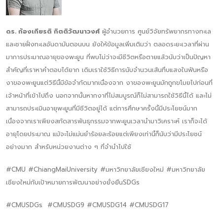
ดร. ก้องเกียรติ กิตติวัฒนาวงศ์
ผู้อำนวยการ ศูนย์วิจัยทรัพยากรทางทะเล
และชายฝั่งทะเลอันดามันตอนบน ยังให้ข้อมูลเพิ่มเติมว่า ตลอดระยะเวลาที่ผ่าน
มาการประมาณอายุของพะยูน ที่พบไม่ว่าจะมีชีวิตหรือตายแล้วนับว่าเป็นปัญหา
สำคัญที่เราหาคำตอบได้ยาก เดิมเราใช้วิธีการนับจำนวนเส้นทึบแสงในฟันหรือ
งาของพะยูนแต่วิธีนี้มีข้อจำกัดมากเนื่องจาก งาของพะยูนมักถูกขโมยไปก่อนที่
เจ้าหน้าที่เข้าไปถึง นอกจากนั้นหากงาที่ไม่สมบูรณ์ก็ไม่สามารถใช้วิธีนี้ได้ และไม่
สามารถประเมินอายุพะยูนที่มีชีวิตอยู่ได้ แต่การศึกษาครั้งนี้มีประโยชน์มาก
เนื่องจากเราเพียงสกัดสารพันธุกรรมจากพะยูนเวลานำมาวิเคราะห์ เราก็จะได้
อายุโดยประมาณ แม้จะไม่แม่นยำร้อยละร้อยแต่เพียงเท่านี้ก็นับว่ามีประโยชน์
อย่างมาก สำหรับหน่วยงานต่าง ๆ ที่จำนำไปใช้
#CMU #ChiangMaiUniversity #มหาวิทยาลัยเชียงใหม่ #มหาวิทยาลัย
เชียงใหม่กับเป้าหมายการพัฒนาอย่างยั่งยืนSDGs
#CMUSDGs #CMUSDG9 #CMUSDG14 #CMUSDG17