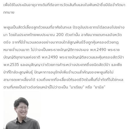
เพื่อใช้ในประเมินอายุจากเดิมที่ต้องการวัดเส้นทึบแสงในฟันหน้าซึ่งมีข้อจำกัดมา
กกมาย
พะยูนเป็นสัตว์เลี้ยงลูกด้วยนมที่อาศัยในทะเล ปัจจุบันประชากรได้ลดลงไปอย่าง
มา โดยในประเทศไทยพบประมาณ 200 ตัวเท่านั้น อาศัยมากแถบทะเลจังหวัด
ตรัง จากที่มีจำนวนลดลงอย่างมากจนใกล้สูญพันธ์จึงถูกคุ้มครองด้วยกฏ
หมายจำนวนมาก ไม่ว่าจะเป็นพระราชบัญญัติการประมง พ.ศ.2490 พระราช
บัญญัติอุทยานแห่งชาติ พ.ศ.2490 พระราชบัญญัติสงวนและคุ้มครองสัตว์ป่า
พ.ศ.2535 และอนุสัญญาว่าด้วยการค้าระหว่างประเทศซึ่งชนิดสัตว์ป่า และพืช
ป่าที่ใกล้จะสูญพันธุ์ ปัญหาการอนุรักษ์เพิ่มจำนวนสำคัญของพะยูนคือไม่
สามารถเพาะเลี้ยงได้ รวมถึงยากที่จะเลี้ยงให้รอดชีวิตในพื้นที่จำกัดที่ไม่ใช่ทะเล
ตามที่เคยเป็นข่าวดังก่อนหน้านี้ไม่ว่าจะเป็น “มาเรียม” หรือ “ยามีล”