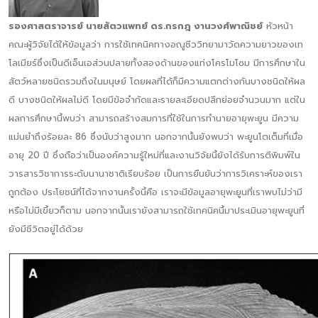
รองศาสตราจารย์ นายสัตวแพทย์ ดร.กรกฎ งานวงศ์พาณิชย์
หัวหน้า
คณะผู้วิจัยได้ให้ข้อมูลว่า การใช้เทคนิคทางอณูชีววิทยามาวัดความยาวของเท
โลเมียร์ซึ่งเป็นดีเอ็นเอส่วนปลายทั้งสองด้านของแท่งโครโมโซม มีการศึกษาใน
สัตว์หลายชนิดรวมถึงในมนุษย์ โดยผลที่ได้ก็มีความแตกต่างกันบางชนิดให้ผล
ดี บางชนิดให้ผลไม่ดี โดยมีข้อจำกัดและรายละเอียดปลีกย่อยจำนวนมาก แต่ใน
ผลการศึกษานี้พบว่า สามารถสร้างสมการที่ใช้ในการทำนายอายุพะยูน มีความ
แม่นยำถึงร้อยละ 86 ซึ่งนับว่าสูงมาก นอกจากนั้นยังพบว่า พะยูนโตเต็มที่เมื่อ
อายุ 20 ปี ซึ่งถือว่าเป็นองค์ความรู้ใหม่ที่และงานวิจัยนี้ยังได้รับการตีพิมพ์ใน
วารสารวิชาการระดับนานาชาติเรียบร้อย เป็นการยืนยันว่าการวิเคราะห์ของเรา
ถูกต้อง ประโยชน์ที่ได้จากงานครั้งนี้คือ เราจะมีข้อมูลอายุพะยูนที่เราพบไม่ว่ามี
หรือไม่มีเขี้ยวก็ตาม นอกจากนั้นเรายังสามารถใช้เทคนิคนี้มาประเมินอายุพะยูนที่
ยังมีชีวิตอยู่ได้ด้วย