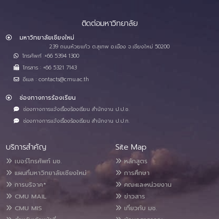
ติดต่อมหาวิทยาลัย
มหาวิทยาลัยเชียงใหม่
239 ถนนห้วยแก้ว ต.สุเทพ อ.เมือง จ.เชียงใหม่ 50200
โทรศัพท์ :+66 5394 1300
โทรสาร : +66 5321 7143
อีเมล : contacts@cmu.ac.th
ช่องทางการร้องเรียน
ช่องทางการแจ้งเรื่องร้องเรียน สำนักงาน ป.ป.ช.
ช่องทางการแจ้งเรื่องร้องเรียน สำนักงาน ป.ป.ท.
บริการสำคัญ
Site Map
เบอร์โทรศัพท์ มช.
หลักสูตร
แผนที่มหาวิทยาลัยเชียงใหม่
การศึกษา
การบริจาค*
คณะและหน่วยงาน
CMU MAIL
ข่าวสาร
CMU MIS
เกี่ยวกับ มช.