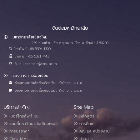
ติดต่อมหาวิทยาลัย
มหาวิทยาลัยเชียงใหม่
239 ถนนห้วยแก้ว ต.สุเทพ อ.เมือง จ.เชียงใหม่ 50200
โทรศัพท์ :+66 5394 1300
โทรสาร : +66 5321 7143
อีเมล : contacts@cmu.ac.th
ช่องทางการร้องเรียน
ช่องทางการแจ้งเรื่องร้องเรียน สำนักงาน ป.ป.ช.
ช่องทางการแจ้งเรื่องร้องเรียน สำนักงาน ป.ป.ท.
บริการสำคัญ
Site Map
เบอร์โทรศัพท์ มช.
หลักสูตร
แผนที่มหาวิทยาลัยเชียงใหม่
การศึกษา
การบริจาค*
คณะและหน่วยงาน
CMU MAIL
ข่าวสาร