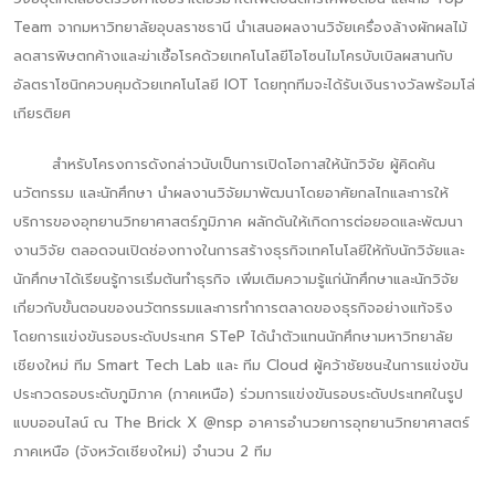
Team จากมหาวิทยาลัยอุบลราชธานี นำเสนอผลงานวิจัยเครื่องล้างผักผลไม้
ลดสารพิษตกค้างและฆ่าเชื้อโรคด้วยเทคโนโลยีโอโซนไมโครบับเบิลผสานกับ
อัลตราโซนิกควบคุมด้วยเทคโนโลยี IOT โดยทุกทีมจะได้รับเงินรางวัลพร้อมโล่
เกียรติยศ
สำหรับโครงการดังกล่าวนับเป็นการเปิดโอกาสให้นักวิจัย ผู้คิดค้น
นวัตกรรม และนักศึกษา นำผลงานวิจัยมาพัฒนาโดยอาศัยกลไกและการให้
บริการของอุทยานวิทยาศาสตร์ภูมิภาค ผลักดันให้เกิดการต่อยอดและพัฒนา
งานวิจัย ตลอดจนเปิดช่องทางในการสร้างธุรกิจเทคโนโลยีให้กับนักวิจัยและ
นักศึกษาได้เรียนรู้การเริ่มต้นทำธุรกิจ เพิ่มเติมความรู้แก่นักศึกษาและนักวิจัย
เกี่ยวกับขั้นตอนของนวัตกรรมและการทำการตลาดของธุรกิจอย่างแท้จริง
โดยการแข่งขันรอบระดับประเทศ STeP ได้นำตัวแทนนักศึกษามหาวิทยาลัย
เชียงใหม่ ทีม Smart Tech Lab และ ทีม Cloud ผู้คว้าชัยชนะในการแข่งขัน
ประกวดรอบระดับภูมิภาค (ภาคเหนือ) ร่วมการแข่งขันรอบระดับประเทศในรูป
แบบออนไลน์ ณ The Brick X @nsp อาคารอำนวยการอุทยานวิทยาศาสตร์
ภาคเหนือ (จังหวัดเชียงใหม่) จำนวน 2 ทีม