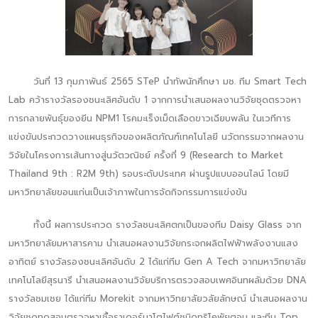
วันที่ 13 กุมภาพันธ์ 2565 STeP นำทัพนักศึกษา มช. ทีม Smart Tech
Lab คว้ารางวัลรองชนะเลิศอันดับ 1 จากการนำเสนอผลงานวิจัยชุดตรวจหา
การกลายพันธุ์ของยีน NPM1 โรคมะเร็งเม็ดเลือดขาวเฉียบพลัน ในเวทีการ
แข่งขันประกวดวางแผนธุรกิจของผลิตภัณฑ์เทคโนโลยี นวัตกรรมจากผลงาน
วิจัยในโครงการเส้นทางสู่นวัตวณิชย์ ครั้งที่ 9 (Research to Market
Thailand 9th : R2M 9th) รอบระดับประเทศ ผ่านรูปแบบออนไลน์ โดยมี
มหาวิทยาลัยขอนแก่นเป็นเจ้าภาพในการจัดกิจกรรมการแข่งขัน
ทั้งนี้ ผลการประกวด รางวัลชนะเลิศตกเป็นของทีม Daisy Glass จาก
มหาวิทยาลัยมหาสารคาม นำเสนอผลงานวิจัยกระจกผลิตไฟฟ้าพลังงานแสง
อาทิตย์ รางวัลรองชนะเลิศอันดับ 2 ได้แก่ทีม Gen A Tech จากมหาวิทยาลัย
เทคโนโลยีสุรนารี นำเสนอผลงานวิจัยบริการตรวจสอบเพศอินทผลัมด้วย DNA
รางวัลชมเชย ได้แก่ทีม Morekit จากมหาวิทยาลัยวลัยลักษณ์ นำเสนอผลงาน
วิจัยชุดทดสอบตรวจหาเชื้อราเดอร์มาโตไฟต์ชนิดทริโคพัยตอน และทีม Top