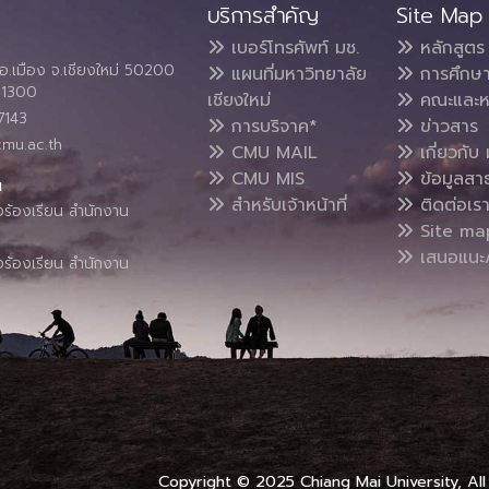
บริการสำคัญ
Site Map
เบอร์โทรศัพท์ มช.
หลักสูตร
อ.เมือง จ.เชียงใหม่ 50200
แผนที่มหาวิทยาลัย
การศึกษ
4 1300
เชียงใหม่
คณะและห
7143
การบริจาค*
ข่าวสาร
cmu.ac.th
CMU MAIL
เกี่ยวกับ 
CMU MIS
ข้อมูลสา
น
สำหรับเจ้าหน้าที่
ติดต่อเร
งร้องเรียน สำนักงาน
Site ma
เสนอแนะ/
งร้องเรียน สำนักงาน
Copyright © 2025 Chiang Mai University, All