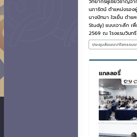
วิทยากรผู้เชี่ยวชาญจา
นภารัตน์ ตำแหน่งรองผู
นางปัทมา ใจเย็น ตำแ
Study) แบบเจาะลึก เพื
2569 ณ โรงแรมวินทรี ซิ
ประชุมสัมมนา/กิจกรรมข
แกลลอรี่