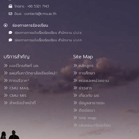
โทรสาร : +66 5321 7143
อีเมล : contacts@cmu.ac.th
ช่องทางการร้องเรียน
ช่องทางการแจ้งเรื่องร้องเรียน สำนักงาน ป.ป.ช.
ช่องทางการแจ้งเรื่องร้องเรียน สำนักงาน ป.ป.ท.
บริการสำคัญ
Site Map
เบอร์โทรศัพท์ มช.
หลักสูตร
แผนที่มหาวิทยาลัยเชียงใหม่
การศึกษา
การบริจาค*
คณะและหน่วยงาน
CMU MAIL
ข่าวสาร
CMU MIS
เกี่ยวกับ มช.
สำหรับเจ้าหน้าที่
ข้อมูลสาธารณะ
ติดต่อเรา
Site map
เสนอแนะ/ร้องเรียน