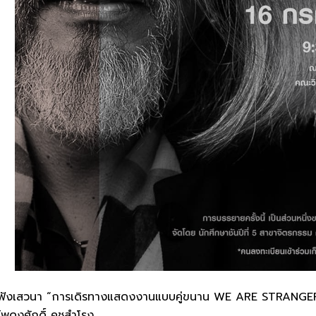
าร่วมฟังเสวนา “การเดิรทางแสดงงานแบบคู่ขนาน WE ARE STRAN
พดุงศักดิ์ คชสำโรง