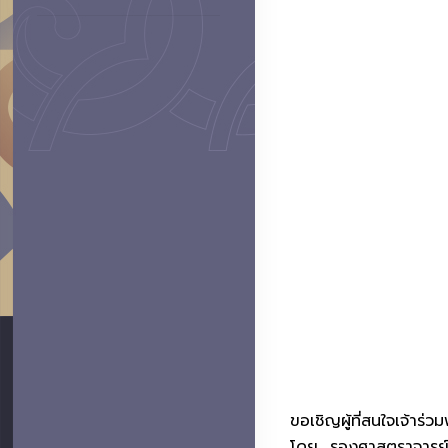
ขอเชิญผู้ที่สนใจเจ้
โดย.. รองศาสตราจารย์