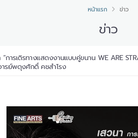
หน้าแรก
ข่าว
ข่าว
นา “การเดิรทางแสดงงานแบบคู่ขนาน WE ARE S
รย์พดุงศักดิ์ คชสำโรง