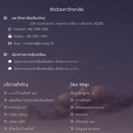
ติดต่อมหาวิทยาลัย
มหาวิทยาลัยเชียงใหม่
239 ถนนห้วยแก้ว ต.สุเทพ อ.เมือง จ.เชียงใหม่ 50200
โทรศัพท์ :+66 5394 1300
โทรสาร : +66 5321 7143
อีเมล : contacts@cmu.ac.th
ช่องทางการร้องเรียน
ช่องทางการแจ้งเรื่องร้องเรียน สำนักงาน ป.ป.ช.
ช่องทางการแจ้งเรื่องร้องเรียน สำนักงาน ป.ป.ท.
บริการสำคัญ
Site Map
เบอร์โทรศัพท์ มช.
หลักสูตร
แผนที่มหาวิทยาลัยเชียงใหม่
การศึกษา
การบริจาค*
คณะและหน่วยงาน
CMU MAIL
ข่าวสาร
CMU MIS
เกี่ยวกับ มช.
สำหรับเจ้าหน้าที่
ข้อมูลสาธารณะ